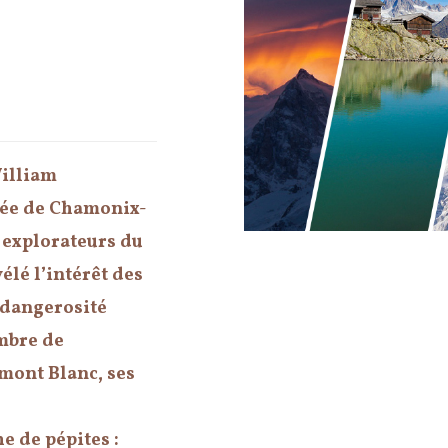
William
lée de Chamonix-
 explorateurs du
élé l’intérêt des
a dangerosité
ombre de
mont Blanc, ses
e de pépites :