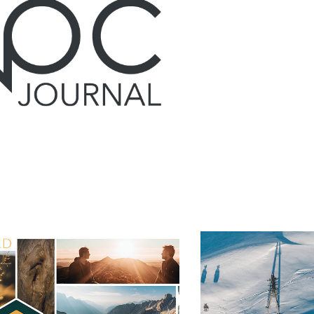
Setam Val
Thorens / 200
2023, 22