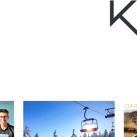
Projets liés
SEM des Bauges /