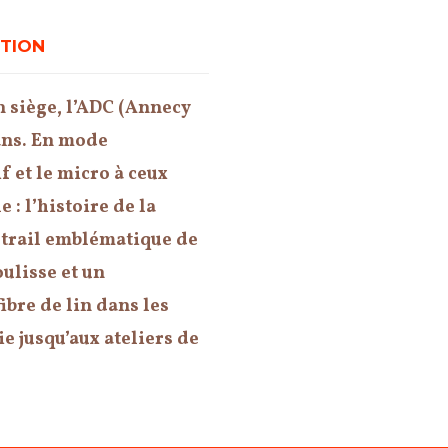
UTION
n siège,
l’ADC
(Annecy
 ans. En mode
f et le micro à ceux
: l’histoire de la
e trail emblématique de
oulisse et un
ibre de lin dans les
 jusqu’aux ateliers de