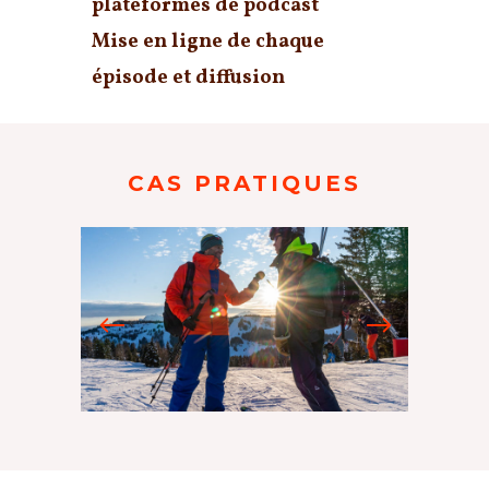
plateformes de podcast
Mise en ligne de chaque
épisode et diffusion
CAS PRATIQUES
Les Gets / Mon
on
O
bureau, c’est la
montagne