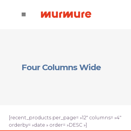
Four Columns Wide
[recent_products per_page= »12″ columns= »4″
orderby= »date » order= »DESC »]