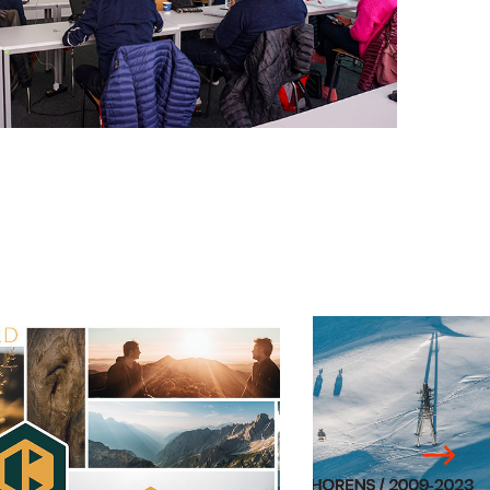
Setam Val
Thorens / 2009
2023, 22
ocaze
remontées