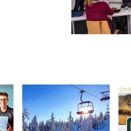
Projets liés
SEM des Bauges /
Les Aillons-
K