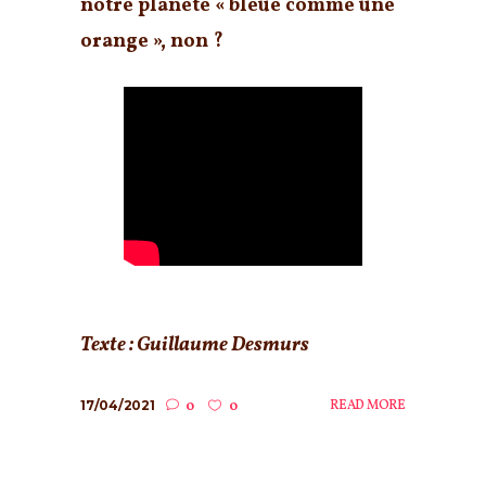
notre planète « bleue comme une
orange », non ?
Texte : Guillaume Desmurs
17/04/2021
READ MORE
0
0