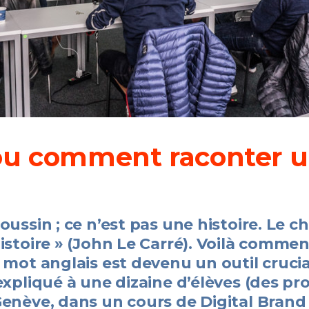
ou comment raconter un
oussin ; ce n’est pas une histoire. Le c
histoire » (John Le Carré). Voilà comme
e mot anglais est devenu un outil crucia
 expliqué à une dizaine d’élèves (des p
Genève, dans un cours de Digital Brand