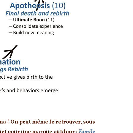
héma ! On peut même le retrouver, sous
que) pour une marque outdoor :
Family