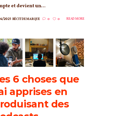
mpte et devient un...
04/2021
READ MORE
RÉCIT DE MARQUE
0
0
es 6 choses que
’ai apprises en
roduisant des