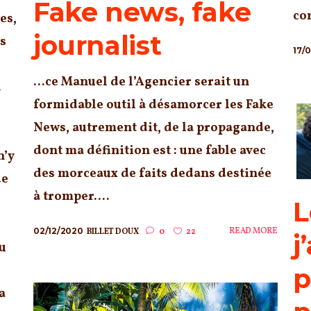
Fake news, fake
co
es,
journalist
s
17/
...ce Manuel de l’Agencier serait un
.
formidable outil à désamorcer les Fake
News, autrement dit, de la propagande,
dont ma définition est : une fable avec
n’y
des morceaux de faits dedans destinée
de
à tromper....
L
02/12/2020
READ MORE
BILLET DOUX
0
22
j
u
p
a