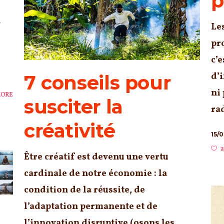
p
n
Les
pr
c’
d’i
7 conseils pour
ni
MORE
susciter la
rad
créativité
15/
2
Être créatif est devenu une vertu
cardinale de notre économie : la
condition de la réussite, de
l’adaptation permanente et de
l’innovation disruptive (osons les