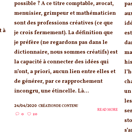
possible ? A ce titre comptable, avocat,
pa
menuisier, grimpeur et mathématicien
au
sont des professions créatives (ce que
id
t à
je crois fermement). La définition que
est
je préfère (ne regardons pas dans le
da
dictionnaire, nous sommes créatifs) est
ma
la capacité à connecter des idées qui
hi
n’ont, a priori, aucun lien entre elles et
l’
de générer, par ce rapprochement
ch
incongru, une étincelle. Là...
un
les
24/04/2020
CRÉATION DE CONTENU
se
READ MORE
0
20
st
s’a