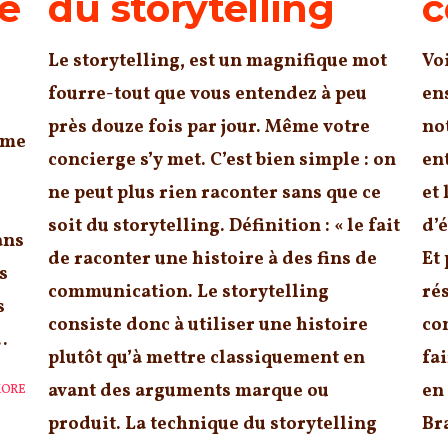
le
du storytelling
c
Le storytelling, est un magnifique mot
Vo
fourre-tout que vous entendez à peu
en
près douze fois par jour. Même votre
no
ême
concierge s’y met. C’est bien simple : on
en
ne peut plus rien raconter sans que ce
et
soit du storytelling. Définition : « le fait
d’
ans
de raconter une histoire à des fins de
Et
s
communication. Le storytelling
ré
s
consiste donc à utiliser une histoire
co
.
plutôt qu’à mettre classiquement en
fai
avant des arguments marque ou
en
MORE
produit. La technique du storytelling
Br