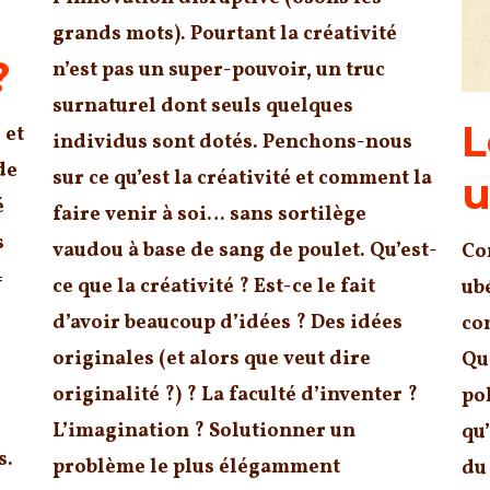
grands mots). Pourtant la créativité
?
n’est pas un super-pouvoir, un truc
surnaturel dont seuls quelques
L
 et
individus sont dotés. Penchons-nous
de
sur ce qu’est la créativité et comment la
u
é
faire venir à soi… sans sortilège
s
vaudou à base de sang de poulet. Qu’est-
Co
=
ce que la créativité ? Est-ce le fait
ub
d’avoir beaucoup d’idées ? Des idées
co
originales (et alors que veut dire
Qu
originalité ?) ? La faculté d’inventer ?
pol
L’imagination ? Solutionner un
qu’
s.
problème le plus élégamment
du 