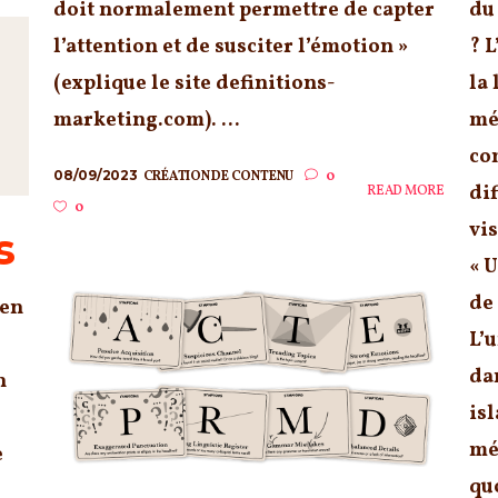
doit normalement permettre de capter
du
l’attention et de susciter l’émotion »
? 
(explique le site definitions-
la 
marketing.com). ...
mé
co
08/09/2023
CRÉATION DE CONTENU
0
dif
READ MORE
0
vis
s
« 
de
 en
L’
da
n
is
mé
e
qu